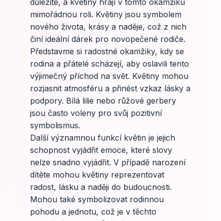
důležité, a květiny hrají v tomto okamžiku
mimořádnou roli. Květiny jsou symbolem
nového života, krásy a naděje, což z nich
činí ideální dárek pro novopečené rodiče.
Představme si radostné okamžiky, kdy se
rodina a přátelé scházejí, aby oslavili tento
výjimečný příchod na svět. Květiny mohou
rozjasnit atmosféru a přinést vzkaz lásky a
podpory. Bílá lilie nebo růžové gerbery
jsou často voleny pro svůj pozitivní
symbolismus.
Další významnou funkcí květin je jejich
schopnost vyjádřit emoce, které slovy
nelze snadno vyjádřit. V případě narození
dítěte mohou květiny reprezentovat
radost, lásku a naději do budoucnosti.
Mohou také symbolizovat rodinnou
pohodu a jednotu, což je v těchto