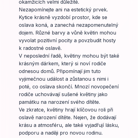
okamžicích velmi důležité.
Nezapomínejte ani na estetický prvek.
Kytice krásně vyzdobí prostor, kde se
oslava koná, a zanechá nezapomenutelný
dojem. Různé barvy a vůně květin mohou
vyvolat pozitivní pocity a povzbudit hosty
k radostné oslavě.
V neposlední řadě, květiny mohou být také
krásným dárkem, který si noví rodiče
odnesou domů. Připomínají jim tuto
vyjimečnou událost a zůstanou s nimi i
poté, co oslava skončí. Mnozí novopečení
rodiče uchovávají sušené květiny jako
památku na narození svého dítěte.
Ve zkratce, květiny hrají klíčovou roli při
oslavě narození dítěte. Nejen, že dodávají
krásu a atmosféru, ale také vyjadřují lásku,
podporu a naději pro novou rodinu.