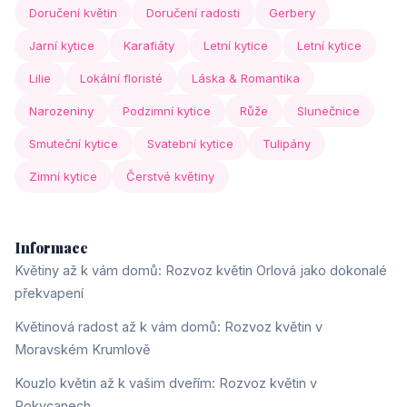
Doručení květin
Doručení radosti
Gerbery
Jarní kytice
Karafiáty
Letní kytice
Letní kytice
Lilie
Lokální floristé
Láska & Romantika
Narozeniny
Podzimní kytice
Růže
Slunečnice
Smuteční kytice
Svatební kytice
Tulipány
Zimní kytice
Čerstvé květiny
Informace
Květiny až k vám domů: Rozvoz květin Orlová jako dokonalé
překvapení
Květinová radost až k vám domů: Rozvoz květin v
Moravském Krumlově
Kouzlo květin až k vašim dveřím: Rozvoz květin v
Rokycanech