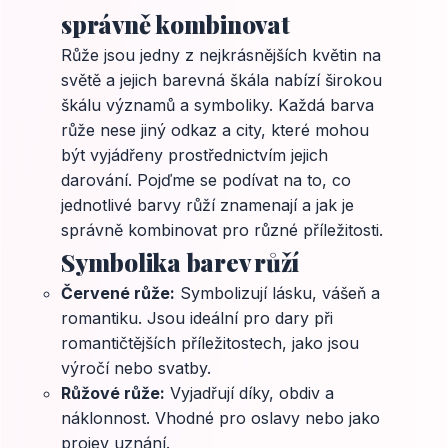
správně kombinovat
Růže jsou jedny z nejkrásnějších květin na
světě a jejich barevná škála nabízí širokou
škálu významů a symboliky. Každá barva
růže nese jiný odkaz a city, které mohou
být vyjádřeny prostřednictvím jejich
darování. Pojďme se podívat na to, co
jednotlivé barvy růží znamenají a jak je
správně kombinovat pro různé příležitosti.
Symbolika barev růží
Červené růže:
Symbolizují lásku, vášeň a
romantiku. Jsou ideální pro dary při
romantičtějších příležitostech, jako jsou
výročí nebo svatby.
Růžové růže:
Vyjadřují díky, obdiv a
náklonnost. Vhodné pro oslavy nebo jako
projev uznání.