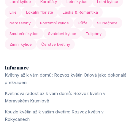
Jarní kytice
Karafiáty
Letní kytice
Letní kytice
Lilie
Lokální floristé
Láska & Romantika
Narozeniny
Podzimní kytice
Růže
Slunečnice
Smuteční kytice
Svatební kytice
Tulipány
Zimní kytice
Čerstvé květiny
Informace
Květiny až k vám domů: Rozvoz květin Orlová jako dokonalé
překvapení
Květinová radost až k vám domů: Rozvoz květin v
Moravském Krumlově
Kouzlo květin až k vašim dveřím: Rozvoz květin v
Rokycanech