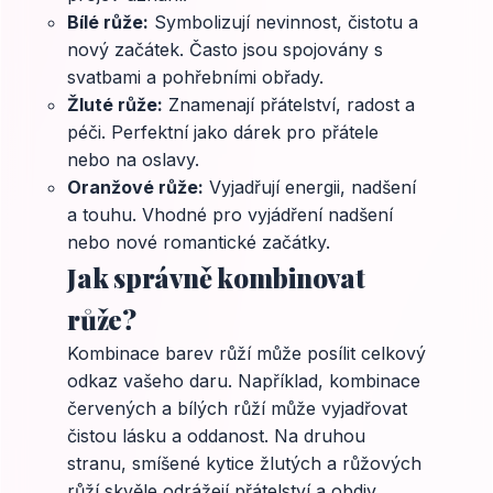
Bílé růže:
Symbolizují nevinnost, čistotu a
nový začátek. Často jsou spojovány s
svatbami a pohřebními obřady.
Žluté růže:
Znamenají přátelství, radost a
péči. Perfektní jako dárek pro přátele
nebo na oslavy.
Oranžové růže:
Vyjadřují energii, nadšení
a touhu. Vhodné pro vyjádření nadšení
nebo nové romantické začátky.
Jak správně kombinovat
růže?
Kombinace barev růží může posílit celkový
odkaz vašeho daru. Například, kombinace
červených a bílých růží může vyjadřovat
čistou lásku a oddanost. Na druhou
stranu, smíšené kytice žlutých a růžových
růží skvěle odrážejí přátelství a obdiv.