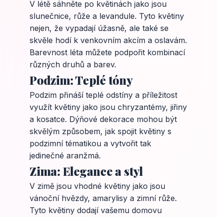
V létě sáhněte po květinách jako jsou
slunečnice, růže a levandule. Tyto květiny
nejen, že vypadají úžasně, ale také se
skvěle hodí k venkovním akcím a oslavám.
Barevnost léta můžete podpořit kombinací
různých druhů a barev.
Podzim: Teplé tóny
Podzim přináší teplé odstíny a příležitost
využít květiny jako jsou chryzantémy, jiřiny
a kosatce. Dýňové dekorace mohou být
skvělým způsobem, jak spojit květiny s
podzimní tématikou a vytvořit tak
jedinečné aranžmá.
Zima: Elegance a styl
V zimě jsou vhodné květiny jako jsou
vánoční hvězdy, amarylisy a zimní růže.
Tyto květiny dodají vašemu domovu