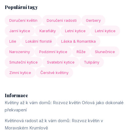
Populární tagy
Doručení květin
Doručení radosti
Gerbery
Jarní kytice
Karafiáty
Letní kytice
Letní kytice
Lilie
Lokální floristé
Láska & Romantika
Narozeniny
Podzimní kytice
Růže
Slunečnice
Smuteční kytice
Svatební kytice
Tulipány
Zimní kytice
Čerstvé květiny
Informace
Květiny až k vám domů: Rozvoz květin Orlová jako dokonalé
překvapení
Květinová radost až k vám domů: Rozvoz květin v
Moravském Krumlově