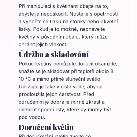
Při manipulaci s květinami dbejte na to,
abyste je nepoškodili. Noste je s opatrností
a vyhněte se tlaku na stonky nebo okvětní
lístky. Pokud je to možné, nechávejte
květiny v původním obalu, který může
chránit jejich vlhkost.
Údržba a skladování
Pokud květiny nemůžete doručit okamžitě,
snažte se je skladovat při teplotě okolo 8-
10 °C a mimo přímé sluneční světlo.
Udržujte je také v čisté vodě, aby se
prodloužila jejich čerstvost. Před
doručením je dobré je mírně zkrátit a
odebrat spodní listy, které by mohly být
pod vodou.
Doručení květin
Při doručování květin zvolte co