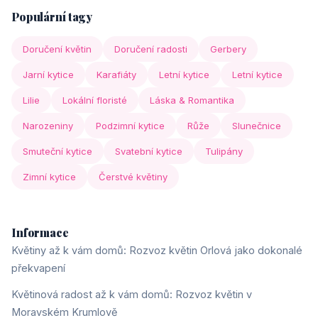
Populární tagy
Doručení květin
Doručení radosti
Gerbery
Jarní kytice
Karafiáty
Letní kytice
Letní kytice
Lilie
Lokální floristé
Láska & Romantika
Narozeniny
Podzimní kytice
Růže
Slunečnice
Smuteční kytice
Svatební kytice
Tulipány
Zimní kytice
Čerstvé květiny
Informace
Květiny až k vám domů: Rozvoz květin Orlová jako dokonalé
překvapení
Květinová radost až k vám domů: Rozvoz květin v
Moravském Krumlově