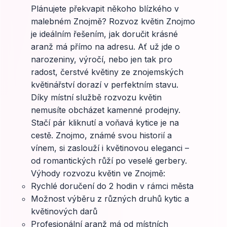
Plánujete překvapit někoho blízkého v
malebném Znojmě? Rozvoz květin Znojmo
je ideálním řešením, jak doručit krásné
aranž má přímo na adresu. Ať už jde o
narozeniny, výročí, nebo jen tak pro
radost, čerstvé květiny ze znojemských
květinářství dorazí v perfektním stavu.
Díky místní službě rozvozu květin
nemusíte obcházet kamenné prodejny.
Stačí pár kliknutí a voňavá kytice je na
cestě. Znojmo, známé svou historií a
vínem, si zaslouží i květinovou eleganci –
od romantických růží po veselé gerbery.
Výhody rozvozu květin ve Znojmě:
Rychlé doručení do 2 hodin v rámci města
Možnost výběru z různých druhů kytic a
květinových darů
Profesionální aranž má od místních