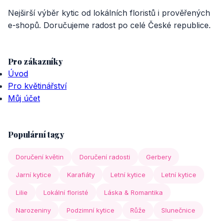
Nejširší výběr kytic od lokálních floristů i prověřených
e-shopů. Doručujeme radost po celé České republice.
Pro zákazníky
Úvod
Pro květinářství
Můj účet
Populární tagy
Doručení květin
Doručení radosti
Gerbery
Jarní kytice
Karafiáty
Letní kytice
Letní kytice
Lilie
Lokální floristé
Láska & Romantika
Narozeniny
Podzimní kytice
Růže
Slunečnice