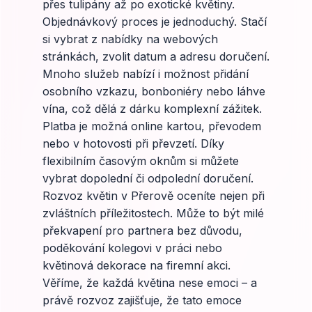
přes tulipány až po exotické květiny.
Objednávkový proces je jednoduchý. Stačí
si vybrat z nabídky na webových
stránkách, zvolit datum a adresu doručení.
Mnoho služeb nabízí i možnost přidání
osobního vzkazu, bonboniéry nebo láhve
vína, což dělá z dárku komplexní zážitek.
Platba je možná online kartou, převodem
nebo v hotovosti při převzetí. Díky
flexibilním časovým oknům si můžete
vybrat dopolední či odpolední doručení.
Rozvoz květin v Přerově oceníte nejen při
zvláštních příležitostech. Může to být milé
překvapení pro partnera bez důvodu,
poděkování kolegovi v práci nebo
květinová dekorace na firemní akci.
Věříme, že každá květina nese emoci – a
právě rozvoz zajišťuje, že tato emoce