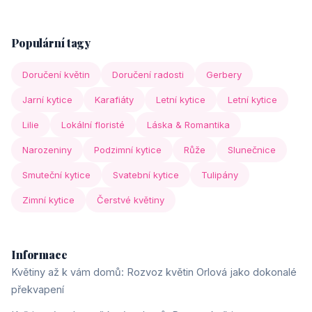
Populární tagy
Doručení květin
Doručení radosti
Gerbery
Jarní kytice
Karafiáty
Letní kytice
Letní kytice
Lilie
Lokální floristé
Láska & Romantika
Narozeniny
Podzimní kytice
Růže
Slunečnice
Smuteční kytice
Svatební kytice
Tulipány
Zimní kytice
Čerstvé květiny
Informace
Květiny až k vám domů: Rozvoz květin Orlová jako dokonalé
překvapení