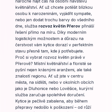
náročné najít čas na osobní návštěvu
květinářství. Ať už chcete potěšit blízkou
osobu k narozeninám, vyjádřit sympatie,
nebo jen dodat trochu barvy do všedního
dne, služba
rozvoz květin Přerov
přináší
řešení přímo na míru. Díky moderním
logistickým možnostem a důrazu na
čerstvost vám kytice dorazí v perfektním
stavu přesně tam, kde ji potřebujete.
Proč si vybrat rozvoz květin právě v
Přerově? Místní květinářství a floristé se
pyšní nejen krásnými aranžemi, ale také
znalostí regionu. Ať už jste v centru
města, na sídlišti, nebo v okolních obcích
jako je Dluhonice nebo Lověšice, kurýrní
služba zaručuje spolehlivé doručení.
Kytice je pečlivě zabalena, aby během
přepravy nedošlo k poškození – od růží