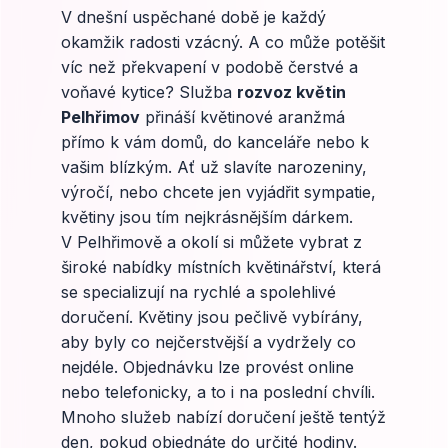
V dnešní uspěchané době je každý
okamžik radosti vzácný. A co může potěšit
víc než překvapení v podobě čerstvé a
voňavé kytice? Služba
rozvoz květin
Pelhřimov
přináší květinové aranžmá
přímo k vám domů, do kanceláře nebo k
vašim blízkým. Ať už slavíte narozeniny,
výročí, nebo chcete jen vyjádřit sympatie,
květiny jsou tím nejkrásnějším dárkem.
V Pelhřimově a okolí si můžete vybrat z
široké nabídky místních květinářství, která
se specializují na rychlé a spolehlivé
doručení. Květiny jsou pečlivě vybírány,
aby byly co nejčerstvější a vydržely co
nejdéle. Objednávku lze provést online
nebo telefonicky, a to i na poslední chvíli.
Mnoho služeb nabízí doručení ještě tentýž
den, pokud objednáte do určité hodiny.