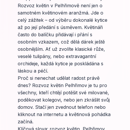
Rozvoz květin v Pelhřimově není jen o
samotném květinovém aranžmá. Jde o
celý zážitek – od výběru dokonalé kytice
až po její předání s úsměvem. Květináři
často do balíčku přidávají i přání s
osobním vzkazem, což dělá dárek ještě
osobnějším. Ať už zvolíte klasické růže,
veselé tulipány, nebo extravagantní
orchideje, každá kytice je poskládána s
láskou a péčí.
Proč si nenechat udělat radost právě
dnes? Rozvoz květin Pelhřimov je tu pro
všechny, kteří chtějí potěšit své milované,
poděkovat kolegovi, nebo jen zkrášlit svůj
domov. Stačí jen zvednout telefon nebo
kliknout na internetu a květinová pohádka
začíná.
Klíčová slova: rozvoz květin, Pelhřimov,