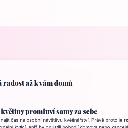
á radost až k vám domů
ž květiny promluví samy za sebe
ajít čas na osobní návštěvu květinářství. Právě proto je
r
riginální kyticí, aniž by opustili pohodlí domova nebo kancel