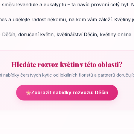
 směsi levandule a eukalyptu – ta navíc provoní celý byt. 
nes a udělejte radost někomu, na kom vám záleží. Květiny jso
 Děčín, doručení květin, květinářství Děčín, květiny online
Hledáte rozvoz květin v této oblasti?
ní nabídky čerstvých kytic od lokálních floristů a partnerů doručuj
Zobrazit nabídky rozvozu: Děčín