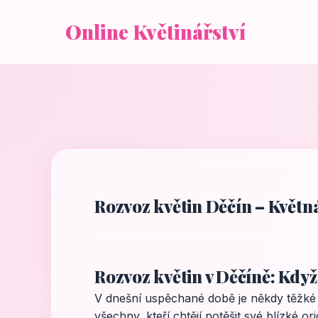
Online Květinářství
Rozvoz květin Děčín – Květn
Rozvoz květin v Děčíně: Kdy
V dnešní uspěchané době je někdy těžké n
všechny, kteří chtějí potěšit své blízké o