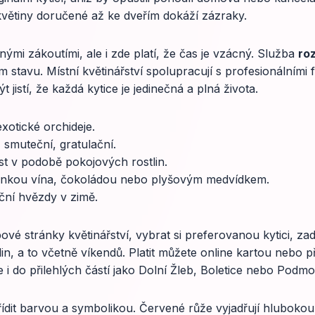
 květiny doručené až ke dveřím dokáží zázraky.
nými zákoutími, ale i zde platí, že čas je vzácný. Služba
ro
 stavu. Místní květinářství spolupracují s profesionálními flo
t jistí, že každá kytice je jedinečná a plná života.
xotické orchideje.
 smuteční, gratulační.
st v podobě pokojových rostlin.
vinkou vína, čokoládou nebo plyšovým medvídkem.
oční hvězdy v zimě.
ové stránky květinářství, vybrat si preferovanou kytici, za
in, a to včetně víkendů. Platit můžete online kartou nebo p
i do přilehlých částí jako Dolní Žleb, Boletice nebo Podmo
 řídit barvou a symbolikou. Červené růže vyjadřují hlubokou lá