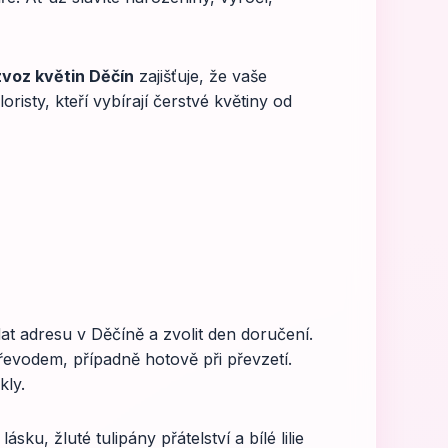
zvoz květin Děčín
zajišťuje, že vaše
risty, kteří vybírají čerstvé květiny od
dat adresu v Děčíně a zvolit den doručení.
řevodem, případně hotově při převzetí.
kly.
sku, žluté tulipány přátelství a bílé lilie