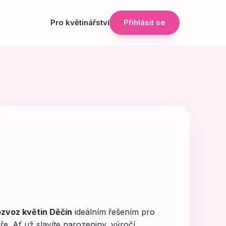
Pro květinářství
Přihlásit se
ozvoz květin Děčín
ideálním řešením pro
áře. Ať už slavíte narozeniny, výročí,