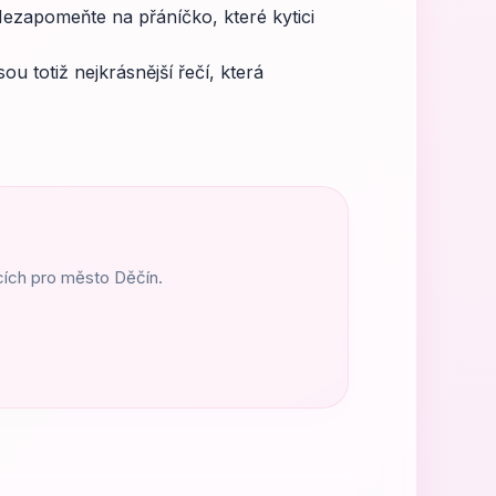
Nezapomeňte na přáníčko, které kytici
u totiž nejkrásnější řečí, která
ících pro město Děčín.