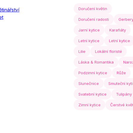
Doručení květin
tinářství
et
Doručení radosti
Gerber
Jarní kytice
Karafiáty
Letní kytice
Letní kytice
Lilie
Lokální floristé
Láska & Romantika
Naro
Podzimní kytice
Růže
Slunečnice
Smuteční kyt
Svatební kytice
Tulipány
Zimní kytice
Čerstvé kvě