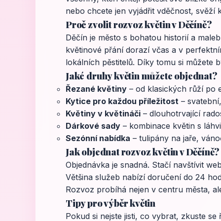
nebo chcete jen vyjádřit vděčnost, svěží
Proč zvolit rozvoz květin v Děčíně?
Děčín je město s bohatou historií a maleb
květinové přání dorazí včas a v perfektním
lokálních pěstitelů. Díky tomu si můžete bý
Jaké druhy květin můžete objednat?
Řezané květiny
– od klasických růží po e
Kytice pro každou příležitost
– svatební,
Květiny v květináči
– dlouhotrvající rado
Dárkové sady
– kombinace květin s láh
Sezónní nabídka
– tulipány na jaře, ván
Jak objednat rozvoz květin v Děčíně?
Objednávka je snadná. Stačí navštívit web
Většina služeb nabízí doručení do 24 hod
Rozvoz probíhá nejen v centru města, ale 
Tipy pro výběr květin
Pokud si nejste jisti, co vybrat, zkuste se