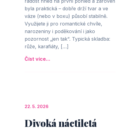
radost hned na první pohled a zároveň
byla praktická – dobře drží tvar a ve
váze (nebo v boxu) působí stabilně.
Využijete ji pro romantické chvíle,
narozeniny i poděkování i jako
pozornost „jen tak“. Typická skladba:
růže, karafiáty, […]
Číst více...
22. 5. 2026
Divoká náctiletá