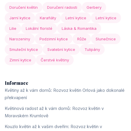
Doručení květin
Doručení radosti
Gerbery
Jarní kytice
Karafiáty
Letní kytice
Letní kytice
Lilie
Lokální floristé
Láska & Romantika
Narozeniny
Podzimní kytice
Růže
Slunečnice
Smuteční kytice
Svatební kytice
Tulipány
Zimní kytice
Čerstvé květiny
Informace
Květiny až k vám domů: Rozvoz květin Orlová jako dokonalé
překvapení
Květinová radost až k vám domů: Rozvoz květin v
Moravském Krumlově
Kouzlo květin až k vašim dveřím: Rozvoz květin v