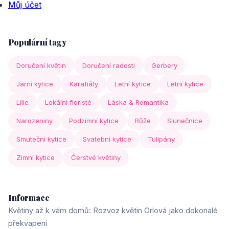
Můj účet
Populární tagy
Doručení květin
Doručení radosti
Gerbery
Jarní kytice
Karafiáty
Letní kytice
Letní kytice
Lilie
Lokální floristé
Láska & Romantika
Narozeniny
Podzimní kytice
Růže
Slunečnice
Smuteční kytice
Svatební kytice
Tulipány
Zimní kytice
Čerstvé květiny
Informace
Květiny až k vám domů: Rozvoz květin Orlová jako dokonalé
překvapení