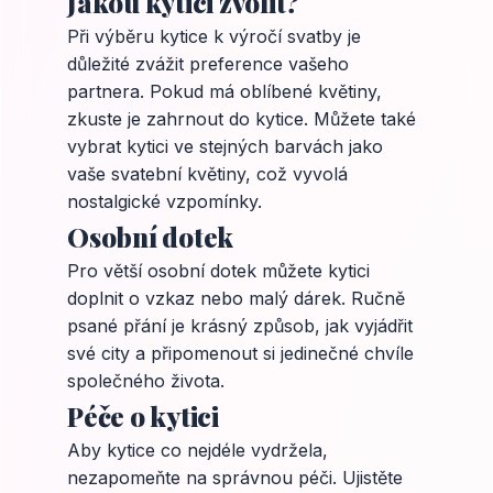
Jakou kytici zvolit?
Při výběru kytice k výročí svatby je
důležité zvážit preference vašeho
partnera. Pokud má oblíbené květiny,
zkuste je zahrnout do kytice. Můžete také
vybrat kytici ve stejných barvách jako
vaše svatební květiny, což vyvolá
nostalgické vzpomínky.
Osobní dotek
Pro větší osobní dotek můžete kytici
doplnit o vzkaz nebo malý dárek. Ručně
psané přání je krásný způsob, jak vyjádřit
své city a připomenout si jedinečné chvíle
společného života.
Péče o kytici
Aby kytice co nejdéle vydržela,
nezapomeňte na správnou péči. Ujistěte