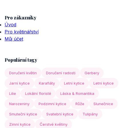
Pro zákazníky
Úvod
Pro květinářství
Můj účet
Populární tagy
Doručení květin
Doručení radosti
Gerbery
Jarní kytice
Karafiáty
Letní kytice
Letní kytice
Lilie
Lokální floristé
Láska & Romantika
Narozeniny
Podzimní kytice
Růže
Slunečnice
Smuteční kytice
Svatební kytice
Tulipány
Zimní kytice
Čerstvé květiny