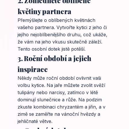
2. Zohledněte oblíbené
květiny partnera
Přemýšlejte o oblíbených květinách
vašeho partnera. Vytvořte kytici z jeho či
jejího nejoblíbenějšího druhu, což ukáže,
že vám na jeho vkusu skutečně záleží.
Tento osobní dotek jistě potěší.
3. Roční období a jejich
inspirace
Někdy může roční období ovlivnit vaši
volbu kytice. Na jaře můžete zvolit svěží
tulipány nebo narcisy, zatímco v létě
dominují slunečnice a růže. Na podzim
zkuste kombinaci chryzantém a jiřin, a v
zimě se zaměřte na vánoční hvězdy a
jehličnaté větve.