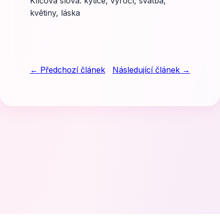
Klíčová slova: kytice, výročí, svatba,
květiny, láska
← Předchozí článek
Následující článek →