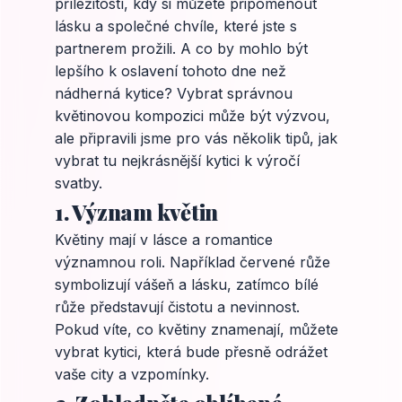
příležitostí, kdy si můžete připomenout
lásku a společné chvíle, které jste s
partnerem prožili. A co by mohlo být
lepšího k oslavení tohoto dne než
nádherná kytice? Vybrat správnou
květinovou kompozici může být výzvou,
ale připravili jsme pro vás několik tipů, jak
vybrat tu nejkrásnější kytici k výročí
svatby.
1. Význam květin
Květiny mají v lásce a romantice
významnou roli. Například červené růže
symbolizují vášeň a lásku, zatímco bílé
růže představují čistotu a nevinnost.
Pokud víte, co květiny znamenají, můžete
vybrat kytici, která bude přesně odrážet
vaše city a vzpomínky.