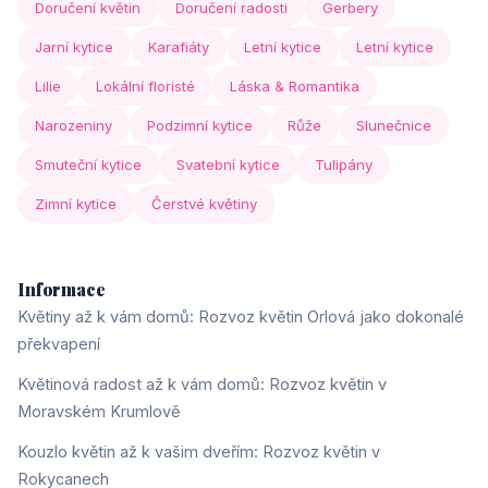
Doručení květin
Doručení radosti
Gerbery
Jarní kytice
Karafiáty
Letní kytice
Letní kytice
Lilie
Lokální floristé
Láska & Romantika
Narozeniny
Podzimní kytice
Růže
Slunečnice
Smuteční kytice
Svatební kytice
Tulipány
Zimní kytice
Čerstvé květiny
Informace
Květiny až k vám domů: Rozvoz květin Orlová jako dokonalé
překvapení
Květinová radost až k vám domů: Rozvoz květin v
Moravském Krumlově
Kouzlo květin až k vašim dveřím: Rozvoz květin v
Rokycanech