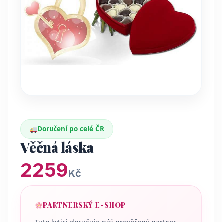
Doručení po celé ČR
Věčná láska
2259
Kč
PARTNERSKÝ E-SHOP
Tuto kytici doručuje náš prověřený partner.