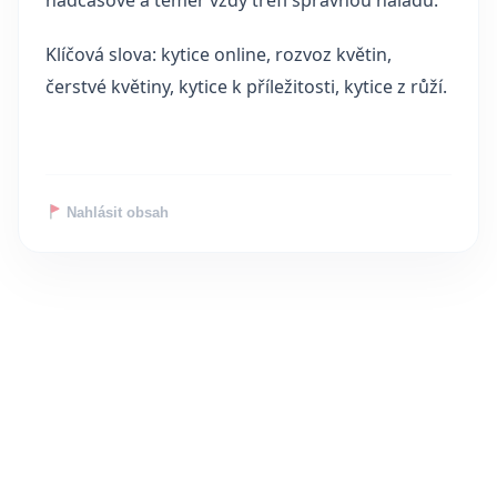
nadčasově a téměř vždy trefí správnou náladu.
Klíčová slova: kytice online, rozvoz květin,
čerstvé květiny, kytice k příležitosti, kytice z růží.
Nahlásit obsah