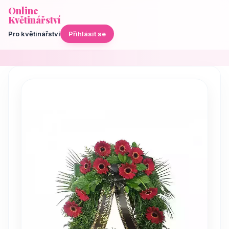
Online
Květinářství
Pro květinářství
Přihlásit se