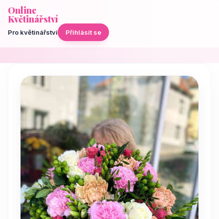
Online
Květinářství
Pro květinářství
Přihlásit se