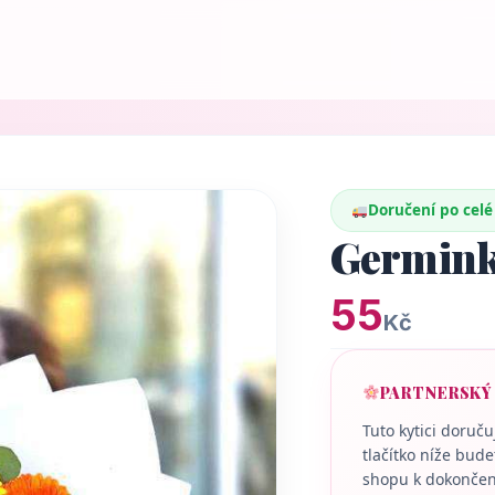
Doručení po celé
Germin
55
Kč
PARTNERSKÝ
Tuto kytici doruč
tlačítko níže bud
shopu k dokončen