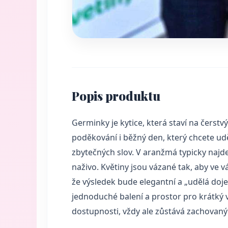
Popis produktu
Germinky je kytice, která staví na čerst
poděkování i běžný den, který chcete ud
zbytečných slov. V aranžmá typicky najdet
naživo. Květiny jsou vázané tak, aby ve v
že výsledek bude elegantní a „udělá doj
jednoduché balení a prostor pro krátký 
dostupnosti, vždy ale zůstává zachovaný 