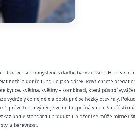
vých květech a promyšlené skladbě barev i tvarů. Hodí se pro
ělat hezčí a dobře funguje jako dárek, když chcete předat 
e kytice, květina, květiny – kombinaci, která působí vyvážen
áze vydržely co nejdéle a postupně se hezky otevíraly. Pokud
em“, právě tento výběr je velmi bezpečná volba. Součástí mů
vzkaz podle standardu produktu. Složení se může mírně liši
styl a barevnost.