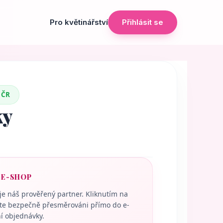
Pro květinářství
Přihlásit se
 ČR
ky
 E-SHOP
uje náš prověřený partner. Kliknutím na
ete bezpečně přesměrováni přímo do e-
í objednávky.