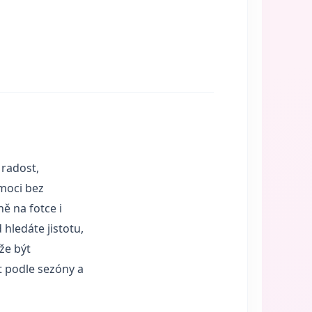
 radost,
emoci bez
ě na fotce i
 hledáte jistotu,
že být
t podle sezóny a