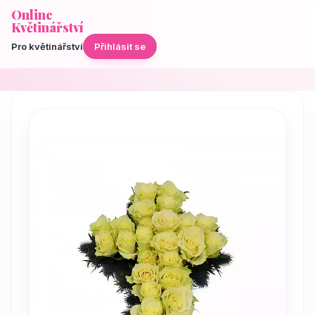
Online
Květinářství
Pro květinářství
Přihlásit se