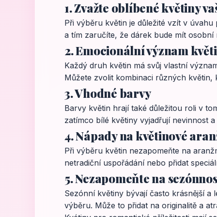
1. Zvažte oblíbené květiny v
Při výběru květin je důležité vzít v úvah
a tím zaručíte, že dárek bude mít osobní
2. Emocionální význam květ
Každý druh květin má svůj vlastní význam.
Můžete zvolit kombinaci různých květin, kt
3. Vhodné barvy
Barvy květin hrají také důležitou roli v 
zatímco bílé květiny vyjadřují nevinnost 
4. Nápady na květinové ara
Při výběru květin nezapomeňte na aranžmá
netradiční uspořádání nebo přidat speciál
5. Nezapomeňte na sezónnos
Sezónní květiny bývají často krásnější a 
výběru. Může to přidat na originalitě a at