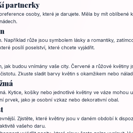
aší partnerky
u preference osoby, které je darujete. Měla by mít oblíbené 
 nádech.
in
 Například růže jsou symbolem lásky a romantiky, zatímco li
eré posílí poselství, které chcete vyjádřit.
tom, jak budou vnímány vaše city. Červené a růžové květiny j
a čistotu. Zkuste sladit barvy květin s okamžikem nebo nála
nžmá
. Kytice, košíky nebo jednotlivé květiny ve váze mohou u
ní prvek, jako je osobní vzkaz nebo dekorativní obal.
t
levnější. Zjistěte, které květiny jsou v daném období k dis
raktivitě vašeho daru.