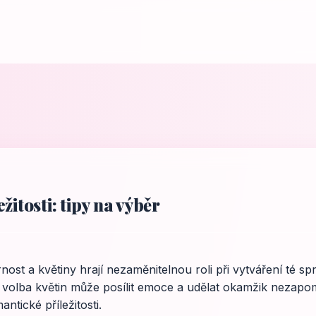
itosti: tipy na výběr
rnost a květiny hrají nezaměnitelnou roli při vytváření té s
 volba květin může posílit emoce a udělat okamžik nezapom
ntické příležitosti.