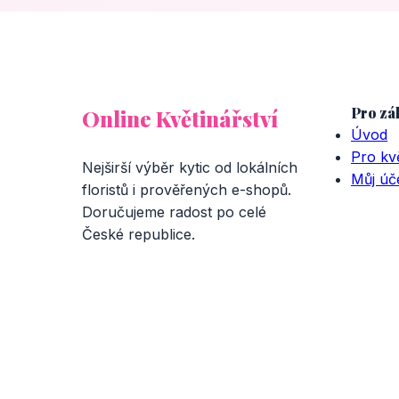
Pro zá
Online Květinářství
Úvod
Pro kvě
Nejširší výběr kytic od lokálních
Můj úč
floristů i prověřených e-shopů.
Doručujeme radost po celé
České republice.