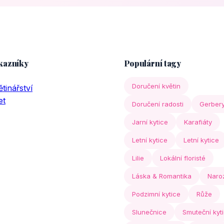
kazníky
Populární tagy
Doručení květin
tinářství
et
Doručení radosti
Gerber
Jarní kytice
Karafiáty
Letní kytice
Letní kytice
Lilie
Lokální floristé
Láska & Romantika
Naro
Podzimní kytice
Růže
Slunečnice
Smuteční kyt