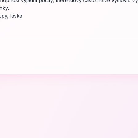
opnost vyjádřit pocity, které slovy často nelze vyslovit. Využi
nky.
ipy, láska