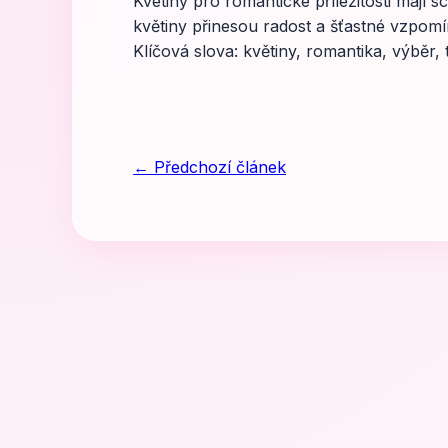
Kvétiny pro romantické příležitosti mají sch
květiny přinesou radost a šťastné vzpomí
Klíčová slova: květiny, romantika, výběr, t
← Předchozí článek