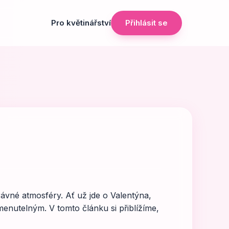
Pro květinářství
Přihlásit se
právné atmosféry. Ať už jde o Valentýna,
enutelným. V tomto článku si přiblížíme,