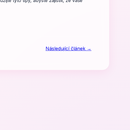
jte tyto tipy, abyste zajistili, že vaše
Následující článek →