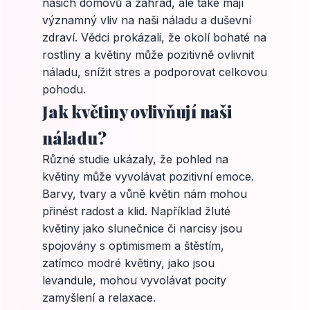
našich domovů a zahrad, ale také mají
významný vliv na naši náladu a duševní
zdraví. Vědci prokázali, že okolí bohaté na
rostliny a květiny může pozitivně ovlivnit
náladu, snížit stres a podporovat celkovou
pohodu.
Jak květiny ovlivňují naši
náladu?
Různé studie ukázaly, že pohled na
květiny může vyvolávat pozitivní emoce.
Barvy, tvary a vůně květin nám mohou
přinést radost a klid. Například žluté
květiny jako slunečnice či narcisy jsou
spojovány s optimismem a štěstím,
zatímco modré květiny, jako jsou
levandule, mohou vyvolávat pocity
zamyšlení a relaxace.