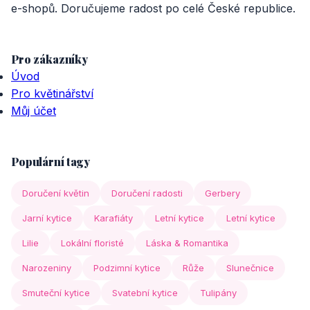
e-shopů. Doručujeme radost po celé České republice.
Pro zákazníky
Úvod
Pro květinářství
Můj účet
Populární tagy
Doručení květin
Doručení radosti
Gerbery
Jarní kytice
Karafiáty
Letní kytice
Letní kytice
Lilie
Lokální floristé
Láska & Romantika
Narozeniny
Podzimní kytice
Růže
Slunečnice
Smuteční kytice
Svatební kytice
Tulipány