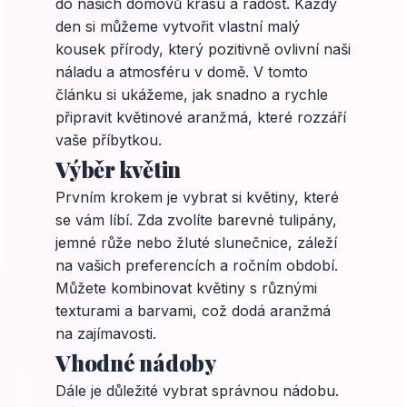
do našich domovů krásu a radost. Každý
den si můžeme vytvořit vlastní malý
kousek přírody, který pozitivně ovlivní naši
náladu a atmosféru v domě. V tomto
článku si ukážeme, jak snadno a rychle
připravit květinové aranžmá, které rozzáří
vaše příbytkou.
Výběr květin
Prvním krokem je vybrat si květiny, které
se vám líbí. Zda zvolíte barevné tulipány,
jemné růže nebo žluté slunečnice, záleží
na vašich preferencích a ročním období.
Můžete kombinovat květiny s různými
texturami a barvami, což dodá aranžmá
na zajímavosti.
Vhodné nádoby
Dále je důležité vybrat správnou nádobu.