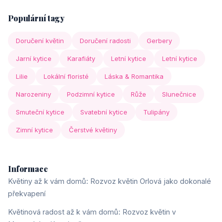
Populární tagy
Doručení květin
Doručení radosti
Gerbery
Jarní kytice
Karafiáty
Letní kytice
Letní kytice
Lilie
Lokální floristé
Láska & Romantika
Narozeniny
Podzimní kytice
Růže
Slunečnice
Smuteční kytice
Svatební kytice
Tulipány
Zimní kytice
Čerstvé květiny
Informace
Květiny až k vám domů: Rozvoz květin Orlová jako dokonalé
překvapení
Květinová radost až k vám domů: Rozvoz květin v