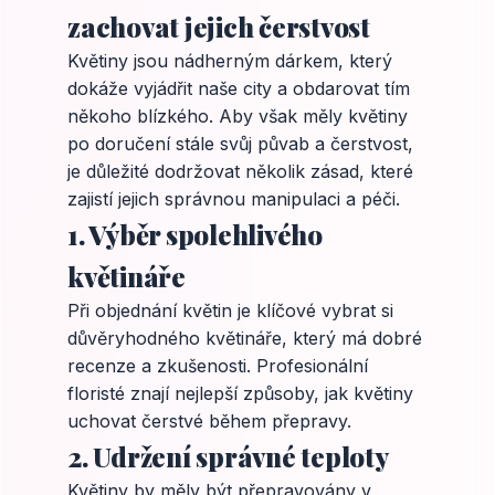
zachovat jejich čerstvost
Květiny jsou nádherným dárkem, který
dokáže vyjádřit naše city a obdarovat tím
někoho blízkého. Aby však měly květiny
po doručení stále svůj půvab a čerstvost,
je důležité dodržovat několik zásad, které
zajistí jejich správnou manipulaci a péči.
1. Výběr spolehlivého
květináře
Při objednání květin je klíčové vybrat si
důvěryhodného květináře, který má dobré
recenze a zkušenosti. Profesionální
floristé znají nejlepší způsoby, jak květiny
uchovat čerstvé během přepravy.
2. Udržení správné teploty
Květiny by měly být přepravovány v