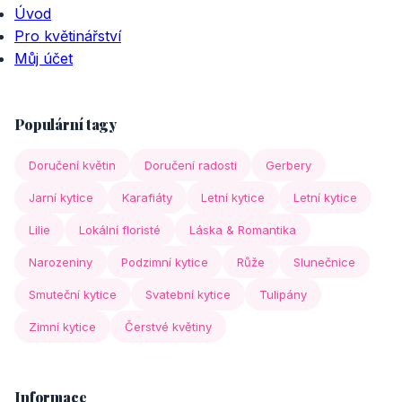
Úvod
Pro květinářství
Můj účet
Populární tagy
Doručení květin
Doručení radosti
Gerbery
Jarní kytice
Karafiáty
Letní kytice
Letní kytice
Lilie
Lokální floristé
Láska & Romantika
Narozeniny
Podzimní kytice
Růže
Slunečnice
Smuteční kytice
Svatební kytice
Tulipány
Zimní kytice
Čerstvé květiny
Informace