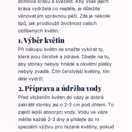
domova krásu a svěžest. Aby však jejich
krása vydržela co nejdéle, je důležité
věnovat jim správnou péči. Zde je několik
tipů, jak prodloužit životnost vašich
oblíbených květin.
1. Výběr květin
Při nákupu květin se snažte vybírat ty,
které jsou čerstvé a zdravé. Dbejte na to,
aby stonky nebyly hnědé a okvětní plátky
nebyly zvadlé. Čím čerstvější květiny, tím
déle vydrží.
2. Příprava a údržba vody
Před vložením květin do vázy je dobré
zakrátit stonky asi o 2-3 cm pod úhlem. To
zajistí lepší absorpci vody. Vodu ve váze
měňte každé 2-3 dny a přidejte do ní
speciální výživu pro řezané květiny, pokud