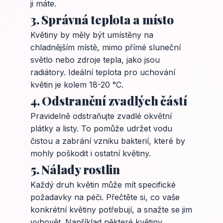
ji máte.
3. Správná teplota a místo
Květiny by měly být umístěny na
chladnějším místě, mimo přímé sluneční
světlo nebo zdroje tepla, jako jsou
radiátory. Ideální teplota pro uchování
květin je kolem 18-20 °C.
4. Odstranění zvadlých částí
Pravidelně odstraňujte zvadlé okvětní
plátky a listy. To pomůže udržet vodu
čistou a zabrání vzniku bakterií, které by
mohly poškodit i ostatní květiny.
5. Nálady rostlin
Každý druh květin může mít specifické
požadavky na péči. Přečtěte si, co vaše
konkrétní květiny potřebují, a snažte se jim
vyhovět. Například některé květiny