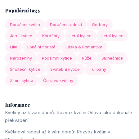
Populární tagy
Doručení květin
Doručení radosti
Gerbery
Jarní kytice
Karafiáty
Letní kytice
Letní kytice
Lilie
Lokální floristé
Láska & Romantika
Narozeniny
Podzimní kytice
Růže
Slunečnice
Smuteční kytice
Svatební kytice
Tulipány
Zimní kytice
Čerstvé květiny
Informace
Květiny až k vám domů: Rozvoz květin Orlová jako dokonalé
překvapení
Květinová radost až k vám domů: Rozvoz květin v