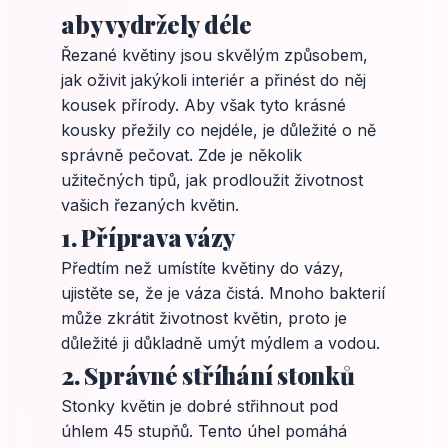
aby vydržely déle
Řezané květiny jsou skvělým způsobem,
jak oživit jakýkoli interiér a přinést do něj
kousek přírody. Aby však tyto krásné
kousky přežily co nejdéle, je důležité o ně
správně pečovat. Zde je několik
užitečných tipů, jak prodloužit životnost
vašich řezaných květin.
1. Příprava vázy
Předtím než umístíte květiny do vázy,
ujistěte se, že je váza čistá. Mnoho bakterií
může zkrátit životnost květin, proto je
důležité ji důkladně umýt mýdlem a vodou.
2. Správné stříhání stonků
Stonky květin je dobré střihnout pod
úhlem 45 stupňů. Tento úhel pomáhá