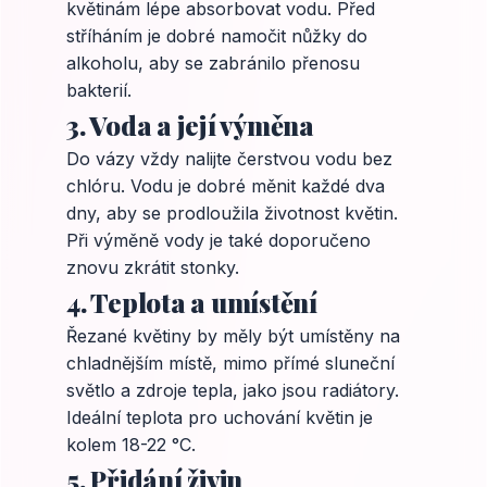
květinám lépe absorbovat vodu. Před
stříháním je dobré namočit nůžky do
alkoholu, aby se zabránilo přenosu
bakterií.
3. Voda a její výměna
Do vázy vždy nalijte čerstvou vodu bez
chlóru. Vodu je dobré měnit každé dva
dny, aby se prodloužila životnost květin.
Při výměně vody je také doporučeno
znovu zkrátit stonky.
4. Teplota a umístění
Řezané květiny by měly být umístěny na
chladnějším místě, mimo přímé sluneční
světlo a zdroje tepla, jako jsou radiátory.
Ideální teplota pro uchování květin je
kolem 18-22 °C.
5. Přidání živin