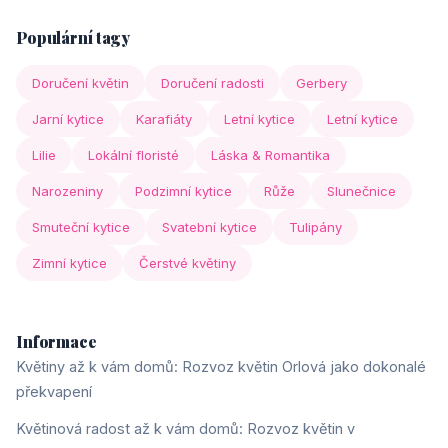
Populární tagy
Doručení květin
Doručení radosti
Gerbery
Jarní kytice
Karafiáty
Letní kytice
Letní kytice
Lilie
Lokální floristé
Láska & Romantika
Narozeniny
Podzimní kytice
Růže
Slunečnice
Smuteční kytice
Svatební kytice
Tulipány
Zimní kytice
Čerstvé květiny
Informace
Květiny až k vám domů: Rozvoz květin Orlová jako dokonalé
překvapení
Květinová radost až k vám domů: Rozvoz květin v