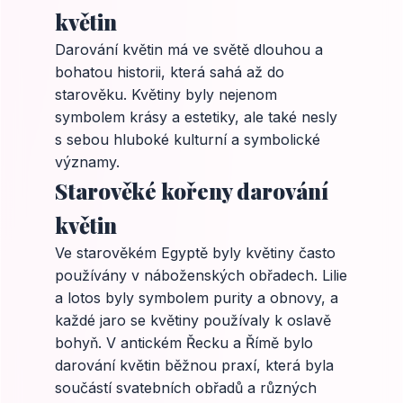
květin
Darování květin má ve světě dlouhou a
bohatou historii, která sahá až do
starověku. Květiny byly nejenom
symbolem krásy a estetiky, ale také nesly
s sebou hluboké kulturní a symbolické
významy.
Starověké kořeny darování
květin
Ve starověkém Egyptě byly květiny často
používány v náboženských obřadech. Lilie
a lotos byly symbolem purity a obnovy, a
každé jaro se květiny používaly k oslavě
bohyň. V antickém Řecku a Římě bylo
darování květin běžnou praxí, která byla
součástí svatebních obřadů a různých