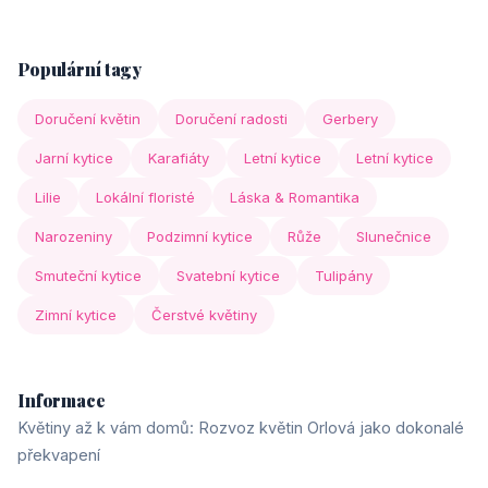
Populární tagy
Doručení květin
Doručení radosti
Gerbery
Jarní kytice
Karafiáty
Letní kytice
Letní kytice
Lilie
Lokální floristé
Láska & Romantika
Narozeniny
Podzimní kytice
Růže
Slunečnice
Smuteční kytice
Svatební kytice
Tulipány
Zimní kytice
Čerstvé květiny
Informace
Květiny až k vám domů: Rozvoz květin Orlová jako dokonalé
překvapení