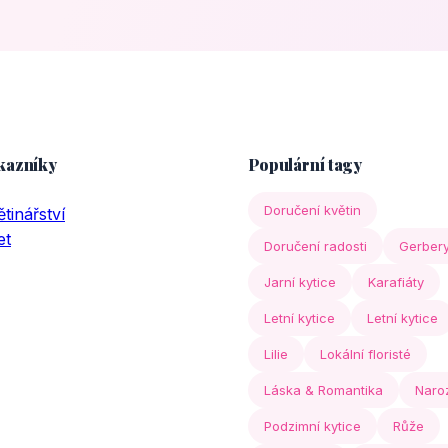
kazníky
Populární tagy
Doručení květin
tinářství
et
Doručení radosti
Gerber
Jarní kytice
Karafiáty
Letní kytice
Letní kytice
Lilie
Lokální floristé
Láska & Romantika
Naro
Podzimní kytice
Růže