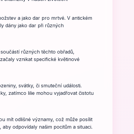
 božstev a jako dar pro mrtvé. V antickém
ly dány jako dar při různých
 součástí různých těchto obřadů,
začaly vznikat specifické květinové
zeniny, svátky, či smuteční události.
y, zatímco lilie mohou vyjadřovat čistotu
ou mít odlišné významy, což může posílit
, aby odpovídaly našim pocitům a situaci.