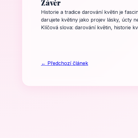
Závěr
Historie a tradice darování květin je fasc
darujete květiny jako projev lásky, úcty 
Klíčová slova: darování květin, historie k
← Předchozí článek