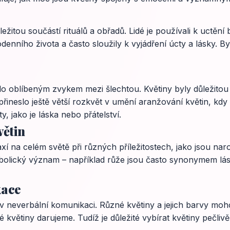
žitou součástí rituálů a obřadů. Lidé je používali k uctění
enního života a často sloužily k vyjádření úcty a lásky. By
lo oblíbeným zvykem mezi šlechtou. Květiny byly důležitou
ineslo ještě větší rozkvět v umění aranžování květin, kdy 
y, jako je láska nebo přátelství.
větin
í na celém světě při různých příležitostech, jako jsou naro
bolický význam – například růže jsou často synonymem lásk
kace
v neverbální komunikaci. Různé květiny a jejich barvy moh
 květiny darujeme. Tudíž je důležité vybírat květiny pečlivě