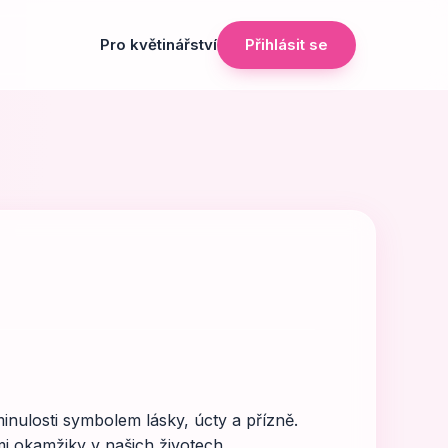
Pro květinářství
Přihlásit se
minulosti symbolem lásky, úcty a přízně.
i okamžiky v našich životech.