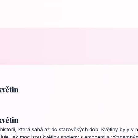
květin
květin
historii, která sahá až do starověkých dob. Květiny byly v 
aluje, jak moc jsou květiny spojeny s emocemi a významným