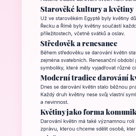
Starověké kultury a květiny
Už ve starověkém Egyptě byly květiny důle
Řecku a Římě byly květiny součástí každod
příležitostech, včetně svátků a oslav.
Středověk a renesance
Během středověku se darování květin sta
zejména svatebních. Renesanční období př
symboliky, které měly vyjadřovat různé cit
Moderní tradice darování k
Dnes se darování květin stalo běžnou prax
Každý druh květiny nese svůj vlastní sym
a nevinnost.
Květiny jako forma komuni
Darování květin má také významnou roli 
zprávu, kterou chceme sdělit osobě, které