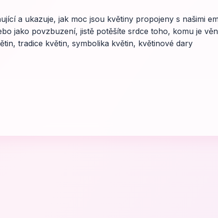
inující a ukazuje, jak moc jsou květiny propojeny s našimi e
nebo jako povzbuzení, jistě potěšíte srdce toho, komu je věn
větin, tradice květin, symbolika květin, květinové dary