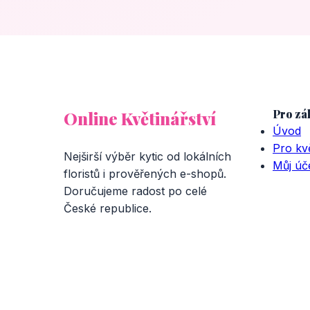
Pro zá
Online Květinářství
Úvod
Pro kvě
Nejširší výběr kytic od lokálních
Můj úč
floristů i prověřených e-shopů.
Doručujeme radost po celé
České republice.