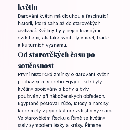
květin
Darování květin má dlouhou a fascinující
historii, která sahá až do starověkých
civilizací. Květiny byly nejen krásnými
ozdobami, ale také symboly emocí, tradic
a kulturních významů.
Od starověkých časů po
současnost
První historické zmínky o darování květin
pocházejí ze starého Egypta, kde byly
květiny spojovány s bohy a byly
používány při náboženských obřadech.
Egypťané pěstovali růže, lotosy a narcisy,
které měly v jejich kultuře zvláštní význam.
Ve starověkém Řecku a Římě se květiny
staly symbolem lásky a krásy. Římané