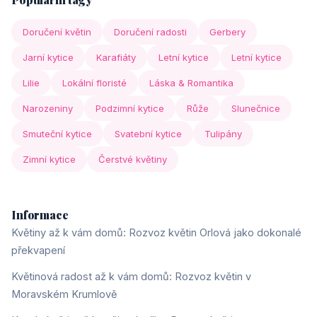
Doručení květin
Doručení radosti
Gerbery
Jarní kytice
Karafiáty
Letní kytice
Letní kytice
Lilie
Lokální floristé
Láska & Romantika
Narozeniny
Podzimní kytice
Růže
Slunečnice
Smuteční kytice
Svatební kytice
Tulipány
Zimní kytice
Čerstvé květiny
Informace
Květiny až k vám domů: Rozvoz květin Orlová jako dokonalé
překvapení
Květinová radost až k vám domů: Rozvoz květin v
Moravském Krumlově